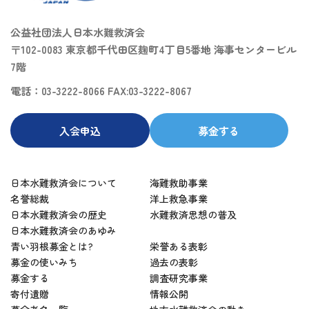
公益社団法人日本水難救済会
〒102-0083 東京都千代田区麹町4丁目5番地 海事センタービル
7階
電話：03-3222-8066 FAX:03-3222-8067
入会申込
募金する
日本水難救済会について
海難救助事業
名誉総裁
洋上救急事業
日本水難救済会の歴史
水難救済思想の普及
日本水難救済会のあゆみ
青い羽根募金とは?
栄誉ある表彰
募金の使いみち
過去の表彰
募金する
調査研究事業
寄付遺贈
情報公開