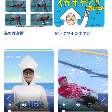
海の護身術
かいけつイカオヤジ