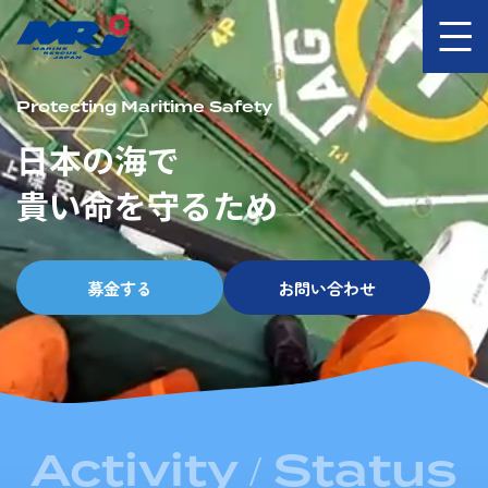
Protecting Maritime Safety
日本の海で
貴い命を守るため
募金する
お問い合わせ
Activity /
Status