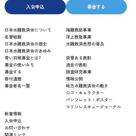
入会申込
募金する
日本水難救済会について
海難救助事業
名誉総裁
洋上救急事業
日本水難救済会の歴史
水難救済思想の普及
日本水難救済会のあゆみ
青い羽根募金とは?
栄誉ある表彰
募金の使いみち
過去の表彰
募金する
調査研究事業
寄付遺贈
情報公開
募金者名一覧
地方水難救済会の動き
ロゴ・キャラクター
パンフレット・ポスター
マリンレスキュージャーナル
新着情報
入会申込
お問い合わせ
関連リンク