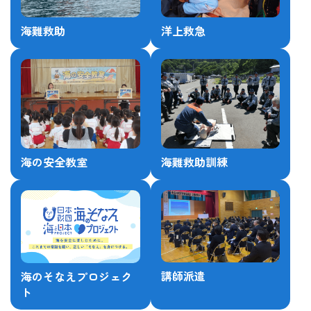
海難救助
洋上救急
海の安全教室
海難救助訓練
講師派遣
海のそなえプロジェク
ト