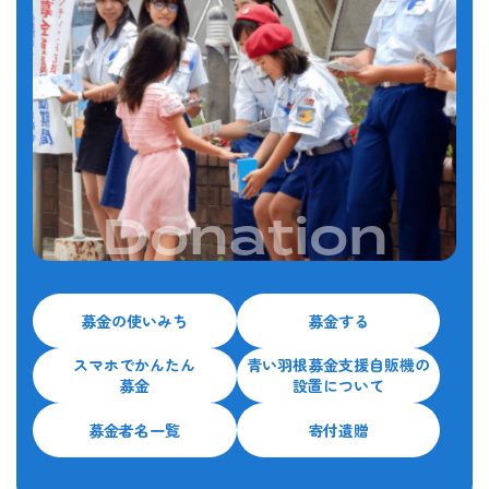
Donation
募金の使いみち
募金する
スマホでかんたん
青い羽根募金支援自販機の
募金
設置について
募金者名一覧
寄付遺贈