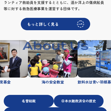
ランティア救助員を支援するとともに、遥か洋上の傷病船員
等に対する救急医療事業を運営する団体です。
もっと詳しく見る
About Us
海の安全教室
飲料水は青い羽根募金支援自動販売機から!!
海の安
名誉総裁
日本水難救済会の歴史