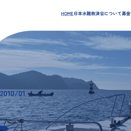
HOME
日本水難救済会について
募金
10/01