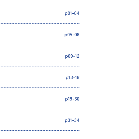
p01-04
p05-08
p09-12
p13-18
p19-30
p31-34