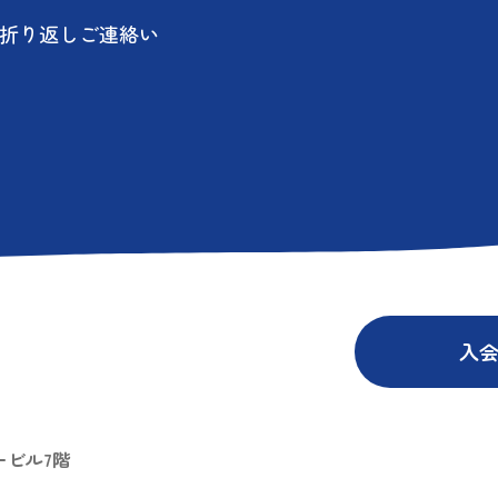
に折り返しご連絡い
入
ービル7階