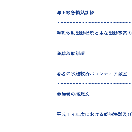
洋上救急慣熟訓練
海難救助出動状況と主な出動事案の
海難救助訓練
若者の水難救済ボランティア教室
参加者の感想文
平成１９年度における船舶海難及び