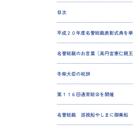
目次
平成２０年度名誉総裁表彰式典を挙
名誉総裁のお言葉［高円宮憲仁親王
冬柴大臣の祝辞
第１１６回通常総会を開催
名誉総裁 巡視船やしまに御乗船