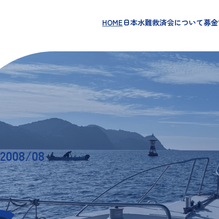
HOME
日本水難救済会について
募金
08/08