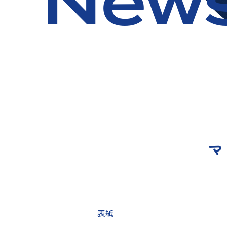
New
マ
表紙