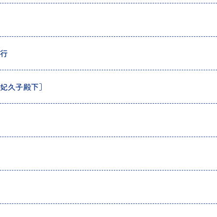
行
妃久子殿下］